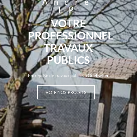
André
TP
VOTRE
PROFESSIONNEL
TRAVAUX
PUBLICS
Entreprise de travaux publics à Guebwiller
VOIR NOS PROJETS